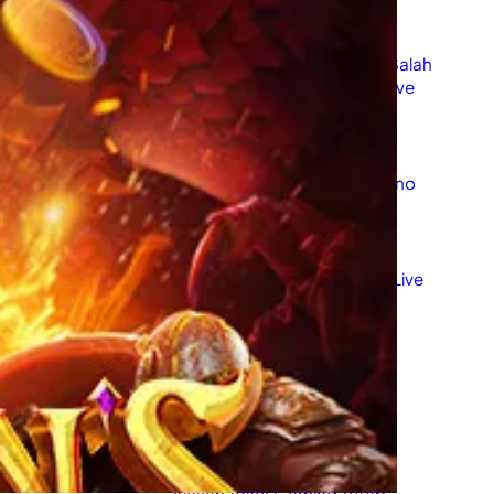
h
Mengapa Roulette Menjadi Salah
Satu Permainan Populer di Live
Casino Joker
Agu 5, 2026
Mengenal Roulette Live Casino
Joker dan Cara Kerjanya
Agu 3, 2026
Panduan Dasar Blackjack di Live
Casino Joker
Jul 31, 2026
Cara Bermain Blackjack Live
Casino Joker dengan Lebih
Percaya Diri
Jul 27, 2026
Alasan Joker Gaming Tetap