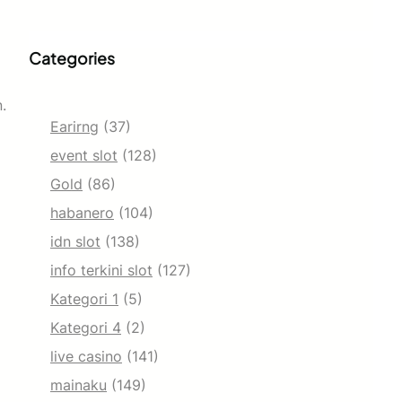
Categories
.
Earirng
(37)
event slot
(128)
Gold
(86)
habanero
(104)
idn slot
(138)
info terkini slot
(127)
Kategori 1
(5)
Kategori 4
(2)
live casino
(141)
mainaku
(149)