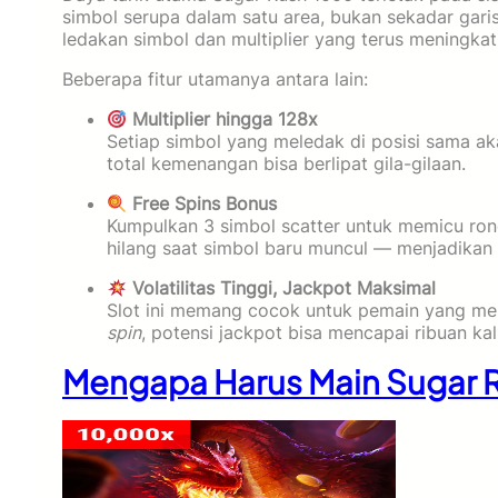
simbol serupa dalam satu area, bukan sekadar gar
ledakan simbol dan multiplier yang terus meningkat
Beberapa fitur utamanya antara lain:
Multiplier hingga 128x
Setiap simbol yang meledak di posisi sama 
total kemenangan bisa berlipat gila-gilaan.
Free Spins Bonus
Kumpulkan 3 simbol scatter untuk memicu ronde
hilang saat simbol baru muncul — menjadikan
Volatilitas Tinggi, Jackpot Maksimal
Slot ini memang cocok untuk pemain yang meny
spin
, potensi jackpot bisa mencapai ribuan kali
Mengapa Harus Main Sugar R