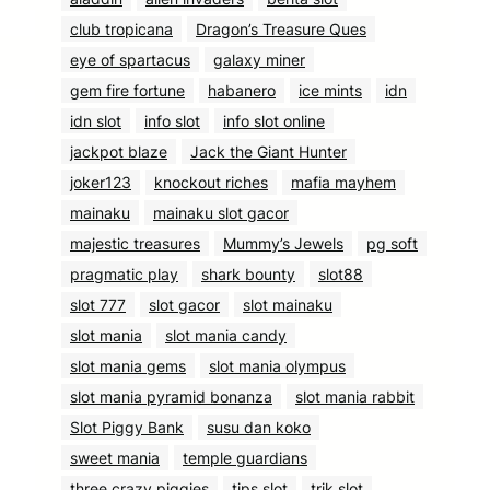
club tropicana
Dragon’s Treasure Ques
eye of spartacus
galaxy miner
gem fire fortune
habanero
ice mints
idn
idn slot
info slot
info slot online
jackpot blaze
Jack the Giant Hunter
joker123
knockout riches
mafia mayhem
mainaku
mainaku slot gacor
majestic treasures
Mummy’s Jewels
pg soft
pragmatic play
shark bounty
slot88
slot 777
slot gacor
slot mainaku
slot mania
slot mania candy
slot mania gems
slot mania olympus
slot mania pyramid bonanza
slot mania rabbit
Slot Piggy Bank
susu dan koko
sweet mania
temple guardians
three crazy piggies
tips slot
trik slot