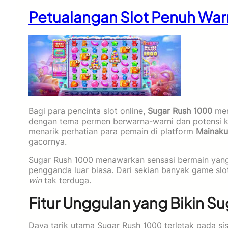
Petualangan Slot Penuh War
Bagi para pencinta slot online,
Sugar Rush 1000
menj
dengan tema permen berwarna-warni dan potensi k
menarik perhatian para pemain di platform
Mainaku
gacornya.
Sugar Rush 1000 menawarkan sensasi bermain yang 
pengganda luar biasa. Dari sekian banyak game slo
win
tak terduga.
Fitur Unggulan yang Bikin S
Daya tarik utama Sugar Rush 1000 terletak pada s