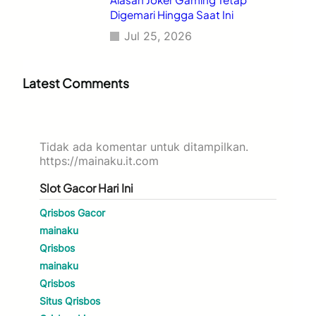
Digemari Hingga Saat Ini
Jul 25, 2026
Latest Comments
Tidak ada komentar untuk ditampilkan.
https://mainaku.it.com
Slot Gacor Hari Ini
Qrisbos Gacor
mainaku
Qrisbos
mainaku
Qrisbos
Situs Qrisbos