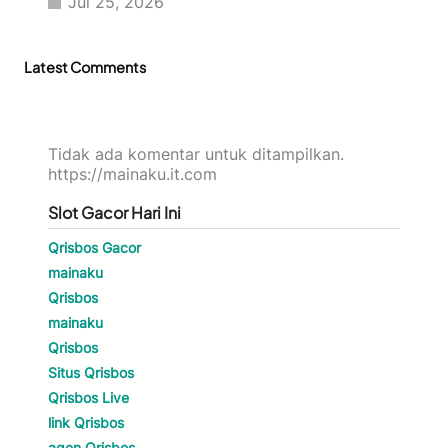
Jul 25, 2026
t
u
a
l
Latest Comments
a
n
g
a
Tidak ada komentar untuk ditampilkan.
n
https://mainaku.it.com
S
l
Slot Gacor Hari Ini
o
t
Qrisbos Gacor
T
mainaku
e
Qrisbos
r
mainaku
b
a
Qrisbos
r
Situs Qrisbos
u
Qrisbos Live
d
link Qrisbos
i
M
agen Qrisbos