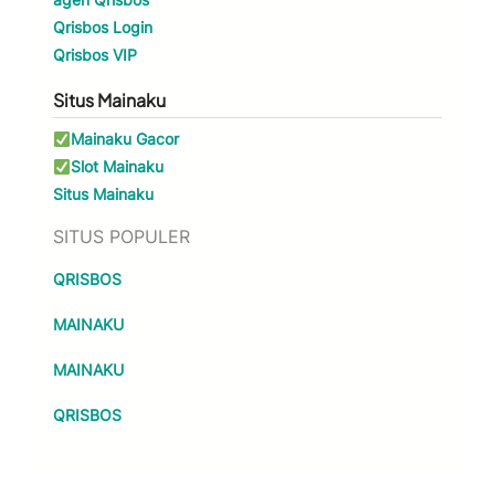
A
Qrisbos Login
I
Qrisbos VIP
N
A
Situs Mainaku
K
U
Mainaku Gacor
d
Slot Mainaku
e
Situs Mainaku
n
g
SITUS POPULER
a
n
QRISBOS
M
a
MAINAKU
x
W
MAINAKU
i
n
QRISBOS
7
.
5
0