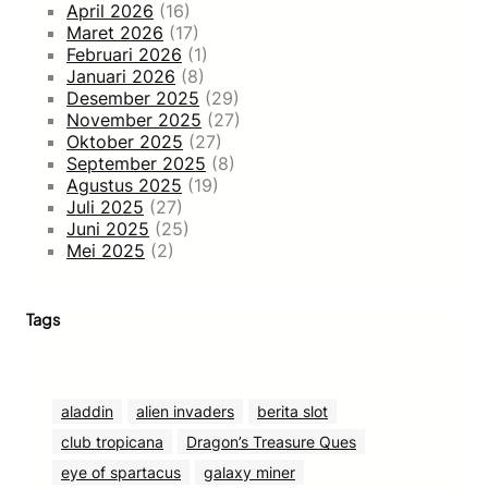
April 2026
(16)
Maret 2026
(17)
Februari 2026
(1)
Januari 2026
(8)
Desember 2025
(29)
November 2025
(27)
Oktober 2025
(27)
September 2025
(8)
Agustus 2025
(19)
Juli 2025
(27)
Juni 2025
(25)
Mei 2025
(2)
Tags
aladdin
alien invaders
berita slot
club tropicana
Dragon’s Treasure Ques
eye of spartacus
galaxy miner