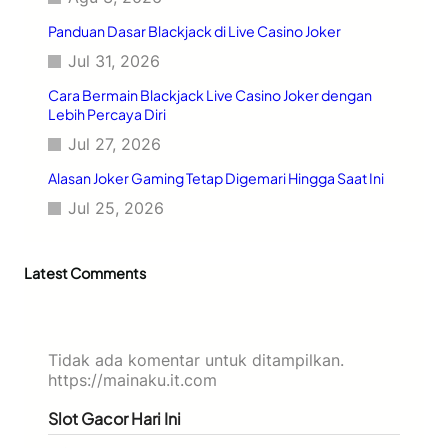
P
a
e
Panduan Dasar Blackjack di Live Casino Joker
k
n
u
Jul 31, 2026
a
L
s
Cara Bermain Blackjack Live Casino Joker dengan
e
a
Lebih Percaya Diri
n
r
g
Jul 27, 2026
a
k
n
a
Alasan Joker Gaming Tetap Digemari Hingga Saat Ini
p
Jul 25, 2026
u
n
t
Latest Comments
u
k
P
e
m
Tidak ada komentar untuk ditampilkan.
u
https://mainaku.it.com
l
a
Slot Gacor Hari Ini