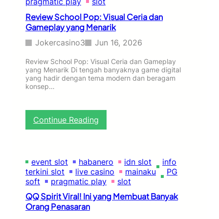
s
pragmatic play
slot
C
p
n
a
Review School Pop: Visual Ceria dan
i
y
s
Gameplay yang Menarik
n
a
i
C
y
Jokercasino3
Jun 16, 2026
n
o
a
o
c
n
Review School Pop: Visual Ceria dan Gameplay
d
o
g
yang Menarik Di tengah banyaknya game digital
e
k
yang hadir dengan tema modern dan beragam
T
n
u
konsep…
e
g
n
r
a
t
u
n
u
s
:
Continue Reading
L
k
M
R
e
P
e
e
b
e
n
v
i
c
i
i
h
event slot
habanero
idn slot
info
i
n
e
P
terkini slot
live casino
mainaku
PG
n
g
w
e
soft
pragmatic play
slot
t
k
S
r
a
a
QQ Spirit Viral! Ini yang Membuat Banyak
c
c
G
t
Orang Penasaran
h
a
a
o