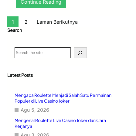
:
Continue Reading
a
y
n
a
R
g
n
e
P
1
2
Laman Berikutnya
g
v
e
M
Search
i
n
e
e
a
m
w
s
b
S
D
a
u
e
u
r
a
a
c
a
t
r
k
n
B
c
H
Latest Posts
a
h
u
n
n
y
t
Mengapa Roulette Menjadi Salah Satu Permainan
a
e
Populer di Live Casino Joker
k
r
O
Agu 5, 2026
s
r
M
Mengenal Roulette Live Casino Joker dan Cara
a
a
Kerjanya
n
i
g
Agu 3, 2026
n