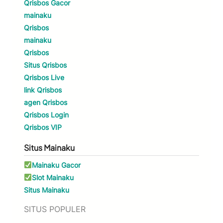
Qrisbos Gacor
mainaku
Qrisbos
mainaku
Qrisbos
Situs Qrisbos
Qrisbos Live
link Qrisbos
agen Qrisbos
Qrisbos Login
Qrisbos VIP
Situs Mainaku
Mainaku Gacor
Slot Mainaku
Situs Mainaku
SITUS POPULER