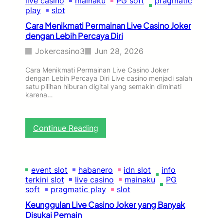
live casino
mainaku
PG soft
pragmatic
play
slot
Cara Menikmati Permainan Live Casino Joker
dengan Lebih Percaya Diri
Jokercasino3
Jun 28, 2026
Cara Menikmati Permainan Live Casino Joker
dengan Lebih Percaya Diri Live casino menjadi salah
satu pilihan hiburan digital yang semakin diminati
karena…
:
Continue Reading
C
a
r
a
event slot
habanero
idn slot
info
M
terkini slot
live casino
mainaku
PG
e
soft
pragmatic play
slot
n
Keunggulan Live Casino Joker yang Banyak
i
Disukai Pemain
k