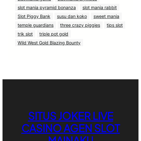
slot mania pyramid bonanza
slot mania rabbit
Slot Piggy Bank
susu dan koko
sweet mania
temple guardians
three crazy piggies
tips slot
trik slot
triple pot gold
Wild West Gold Blazing Bounty
SITUS JOKER LIVE
CASINO AGEN SLOT
MAINAKU