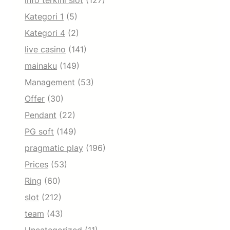
Kategori 1
(5)
Kategori 4
(2)
live casino
(141)
mainaku
(149)
Management
(53)
Offer
(30)
Pendant
(22)
PG soft
(149)
pragmatic play
(196)
Prices
(53)
Ring
(60)
slot
(212)
team
(43)
Uncategorized
(11)