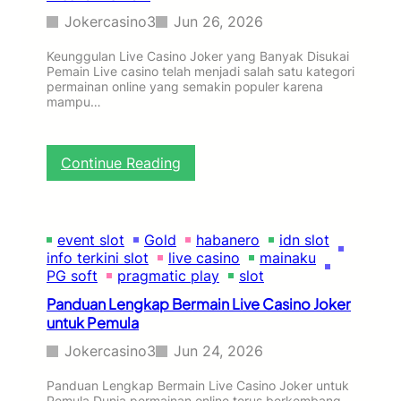
m
Jokercasino3
Jun 26, 2026
a
t
Keunggulan Live Casino Joker yang Banyak Disukai
i
Pemain Live casino telah menjadi salah satu kategori
P
permainan online yang semakin populer karena
e
mampu…
r
m
a
:
Continue Reading
i
K
n
e
a
u
n
n
event slot
Gold
habanero
idn slot
L
g
info terkini slot
live casino
mainaku
i
g
PG soft
pragmatic play
slot
v
u
e
Panduan Lengkap Bermain Live Casino Joker
l
C
untuk Pemula
a
a
n
Jokercasino3
Jun 24, 2026
s
L
i
i
Panduan Lengkap Bermain Live Casino Joker untuk
n
v
Pemula Dunia permainan online terus berkembang