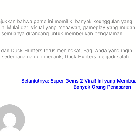
ukkan bahwa game ini memiliki banyak keunggulan yang
n. Mulai dari visual yang menawan, gameplay yang mudah
, semuanya dirancang untuk memberikan pengalaman
dan Duck Hunters terus meningkat. Bagi Anda yang ingin
sederhana namun menarik, Duck Hunters menjadi salah
Selanjutnya:
Super Gems 2 Viral! Ini yang Membua
Banyak Orang Penasaran