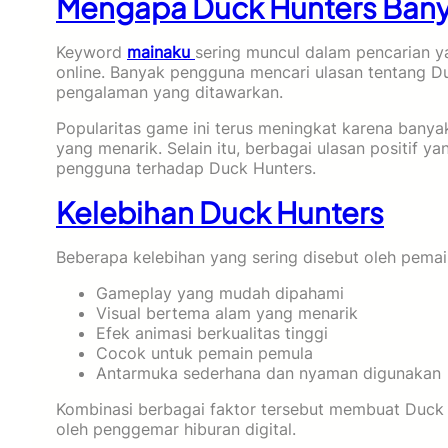
Mengapa Duck Hunters Banya
Keyword
mainaku
sering muncul dalam pencarian y
online. Banyak pengguna mencari ulasan tentang Du
pengalaman yang ditawarkan.
Popularitas game ini terus meningkat karena banya
yang menarik. Selain itu, berbagai ulasan positif 
pengguna terhadap Duck Hunters.
Kelebihan Duck Hunters
Beberapa kelebihan yang sering disebut oleh pemain
Gameplay yang mudah dipahami
Visual bertema alam yang menarik
Efek animasi berkualitas tinggi
Cocok untuk pemain pemula
Antarmuka sederhana dan nyaman digunakan
Kombinasi berbagai faktor tersebut membuat Duck 
oleh penggemar hiburan digital.