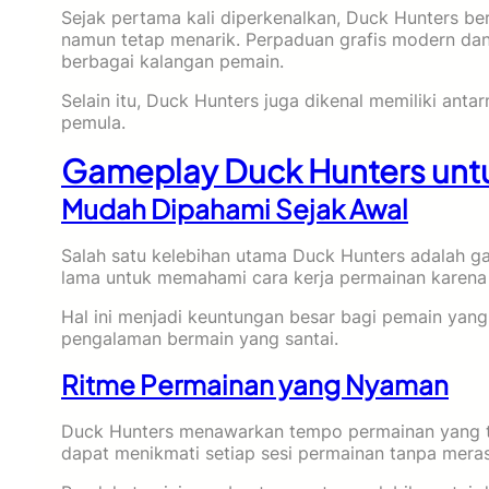
Sejak pertama kali diperkenalkan, Duck Hunters be
namun tetap menarik. Perpaduan grafis modern da
berbagai kalangan pemain.
Selain itu, Duck Hunters juga dikenal memiliki an
pemula.
Gameplay Duck Hunters unt
Mudah Dipahami Sejak Awal
Salah satu kelebihan utama Duck Hunters adalah 
lama untuk memahami cara kerja permainan karena s
Hal ini menjadi keuntungan besar bagi pemain yan
pengalaman bermain yang santai.
Ritme Permainan yang Nyaman
Duck Hunters menawarkan tempo permainan yang ti
dapat menikmati setiap sesi permainan tanpa meras