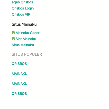
agen Qrisbos
Qrisbos Login
Qrisbos VIP
Situs Mainaku
Mainaku Gacor
Slot Mainaku
Situs Mainaku
SITUS POPULER
QRISBOS
MAINAKU
MAINAKU
QRISBOS