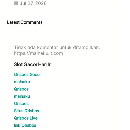
t
Jul 27, 2026
t
e
r
Latest Comments
P
a
n
a
s
Tidak ada komentar untuk ditampilkan.
M
https://mainaku.it.com
A
Slot Gacor Hari Ini
I
N
Qrisbos Gacor
A
K
mainaku
U
Qrisbos
mainaku
Qrisbos
Situs Qrisbos
Qrisbos Live
link Qrisbos