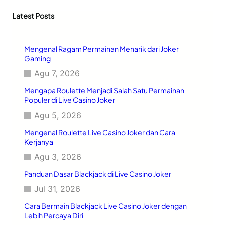
n
r
d
t
c
G
Latest Posts
a
h
a
i
c
o
Mengenal Ragam Permainan Menarik dari Joker
r
Gaming
H
Agu 7, 2026
a
r
Mengapa Roulette Menjadi Salah Satu Permainan
i
Populer di Live Casino Joker
I
Agu 5, 2026
n
i
Mengenal Roulette Live Casino Joker dan Cara
d
Kerjanya
e
n
Agu 3, 2026
g
Panduan Dasar Blackjack di Live Casino Joker
a
n
Jul 31, 2026
S
c
Cara Bermain Blackjack Live Casino Joker dengan
a
Lebih Percaya Diri