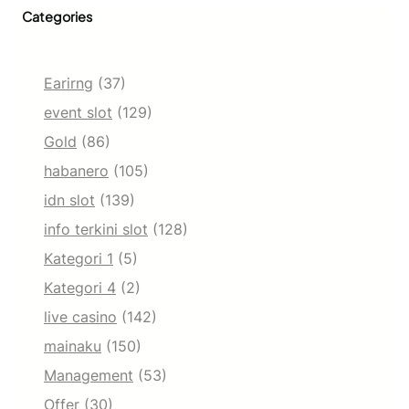
Categories
Earirng
(37)
event slot
(129)
Gold
(86)
habanero
(105)
idn slot
(139)
info terkini slot
(128)
Kategori 1
(5)
Kategori 4
(2)
live casino
(142)
mainaku
(150)
Management
(53)
Offer
(30)