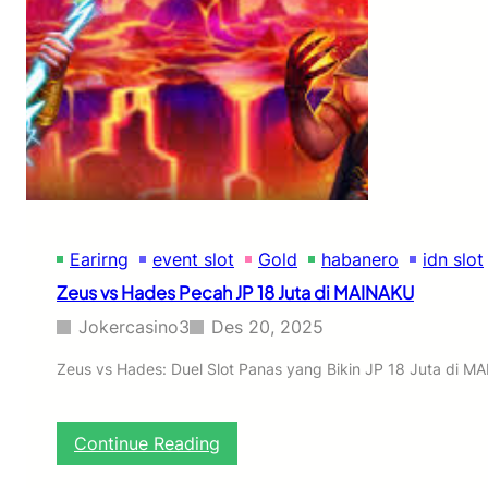
n
z
a
1
0
0
0
J
a
c
k
Earirng
event slot
Gold
habanero
idn slot
p
o
Zeus vs Hades Pecah JP 18 Juta di MAINAKU
t
2
Jokercasino3
Des 20, 2025
5
J
Zeus vs Hades: Duel Slot Panas yang Bikin JP 18 Juta di M
u
t
a
:
Continue Reading
d
Z
i
e