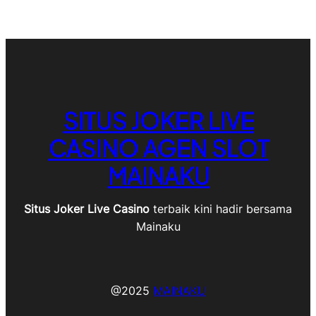
SITUS JOKER LIVE
CASINO AGEN SLOT
MAINAKU
Situs Joker Live Casino
terbaik kini hadir bersama
Mainaku
@2025
MAINAKU