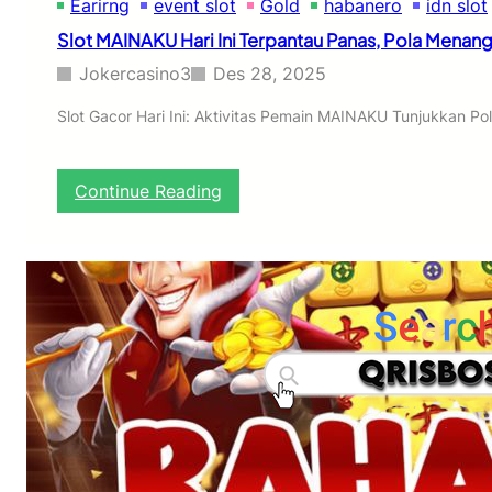
Earirng
event slot
Gold
habanero
idn slot
l
i
Slot MAINAKU Hari Ini Terpantau Panas, Pola Menan
n
e
Jokercasino3
Des 28, 2025
d
i
Slot Gacor Hari Ini: Aktivitas Pemain MAINAKU Tunjukkan Pol
M
A
I
:
Continue Reading
N
S
A
l
K
o
U
t
u
M
n
A
t
I
u
N
k
A
P
K
e
U
m
H
u
a
l