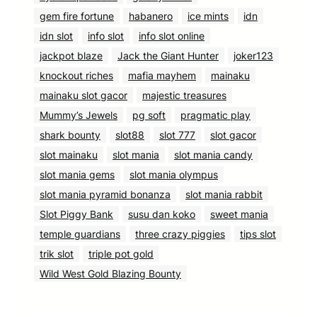
gem fire fortune
habanero
ice mints
idn
idn slot
info slot
info slot online
jackpot blaze
Jack the Giant Hunter
joker123
knockout riches
mafia mayhem
mainaku
mainaku slot gacor
majestic treasures
Mummy’s Jewels
pg soft
pragmatic play
shark bounty
slot88
slot 777
slot gacor
slot mainaku
slot mania
slot mania candy
slot mania gems
slot mania olympus
slot mania pyramid bonanza
slot mania rabbit
Slot Piggy Bank
susu dan koko
sweet mania
temple guardians
three crazy piggies
tips slot
trik slot
triple pot gold
Wild West Gold Blazing Bounty