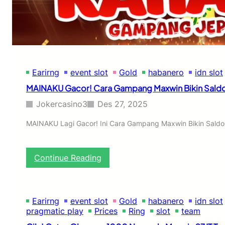
r
a
i
I
n
i
T
e
Earirng
event slot
Gold
habanero
idn slot
r
p
MAINAKU Gacor! Cara Gampang Maxwin Bikin Saldo
a
n
Jokercasino3
Des 27, 2025
t
a
MAINAKU Lagi Gacor! Ini Cara Gampang Maxwin Bikin Saldo
u
P
a
:
Continue Reading
n
M
a
A
s
I
,
N
Earirng
event slot
Gold
habanero
idn slot
P
A
pragmatic play
Prices
Ring
slot
team
o
K
l