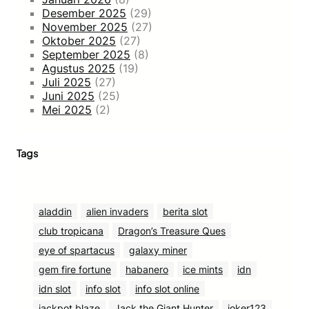
Desember 2025
(29)
November 2025
(27)
Oktober 2025
(27)
September 2025
(8)
Agustus 2025
(19)
Juli 2025
(27)
Juni 2025
(25)
Mei 2025
(2)
Tags
aladdin
alien invaders
berita slot
club tropicana
Dragon’s Treasure Ques
eye of spartacus
galaxy miner
gem fire fortune
habanero
ice mints
idn
idn slot
info slot
info slot online
jackpot blaze
Jack the Giant Hunter
joker123