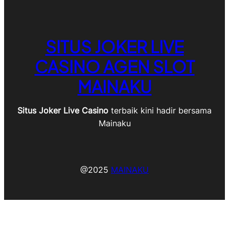
SITUS JOKER LIVE
CASINO AGEN SLOT
MAINAKU
Situs Joker Live Casino
terbaik kini hadir bersama
Mainaku
@2025
MAINAKU