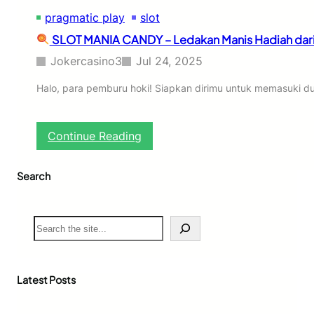
S
pragmatic play
slot
l
o
SLOT MANIA CANDY – Ledakan Manis Hadiah dari
t
G
Jokercasino3
Jul 24, 2025
a
c
Halo, para pemburu hoki! Siapkan dirimu untuk memasuki 
o
r
T
:
Continue Reading
e
r
S
b
Search
L
a
O
r
T
u
M
S
M
A
e
a
N
a
i
I
r
n
A
c
Latest Posts
a
C
h
k
A
u