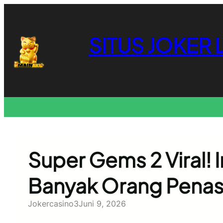
Lewati
ke
konten
SITUS JOKER 
Super Gems 2 Viral!
Banyak Orang Penas
Jokercasino3
Juni 9, 2026