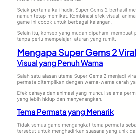
Sejak pertama kali hadir, Super Gems 2 berhasil 
namun tetap memikat. Kombinasi efek visual, anim
game ini cocok untuk berbagai kalangan.
Selain itu, konsep yang mudah dipahami membuat 
tanpa perlu mempelajari aturan yang rumit.
Mengapa Super Gems 2 Vira
Visual yang Penuh Warna
Salah satu alasan utama Super Gems 2 menjadi viral
permata ditampilkan dengan warna-warna cerah y
Efek cahaya dan animasi yang muncul selama perm
yang lebih hidup dan menyenangkan.
Tema Permata yang Menarik
Tidak semua game mengangkat tema permata seba
tersebut untuk menghadirkan suasana yang unik dan