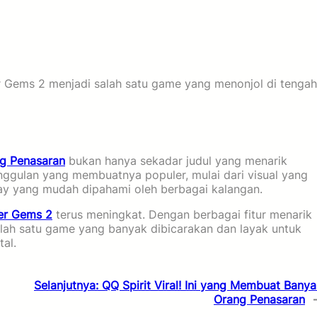
 Gems 2 menjadi salah satu game yang menonjol di tengah
ng Penasaran
bukan hanya sekadar judul yang menarik
nggulan yang membuatnya populer, mulai dari visual yang
y yang mudah dipahami oleh berbagai kalangan.
er Gems 2
terus meningkat. Dengan berbagai fitur menarik
alah satu game yang banyak dibicarakan dan layak untuk
tal.
Selanjutnya:
QQ Spirit Viral! Ini yang Membuat Bany
Orang Penasaran