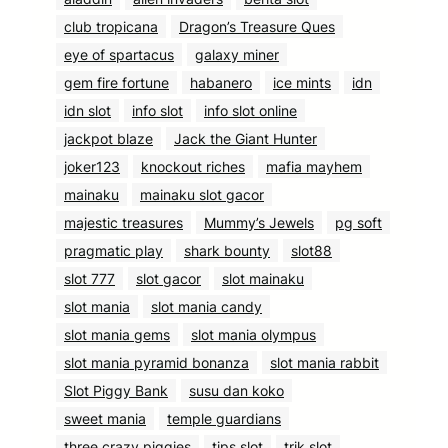
club tropicana
Dragon’s Treasure Ques
eye of spartacus
galaxy miner
gem fire fortune
habanero
ice mints
idn
idn slot
info slot
info slot online
jackpot blaze
Jack the Giant Hunter
joker123
knockout riches
mafia mayhem
mainaku
mainaku slot gacor
majestic treasures
Mummy’s Jewels
pg soft
pragmatic play
shark bounty
slot88
slot 777
slot gacor
slot mainaku
slot mania
slot mania candy
slot mania gems
slot mania olympus
slot mania pyramid bonanza
slot mania rabbit
Slot Piggy Bank
susu dan koko
sweet mania
temple guardians
three crazy piggies
tips slot
trik slot