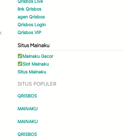
Qrisbos Live
link Qrisbos
agen Qrisbos
Qrisbos Login
k
Qrisbos VIP
Situs Mainaku
Mainaku Gacor
Slot Mainaku
Situs Mainaku
SITUS POPULER
QRISBOS
MAINAKU
MAINAKU
QRISBOS