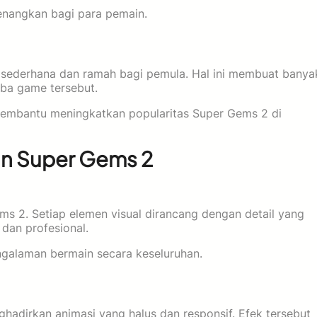
enangkan bagi para pemain.
sederhana dan ramah bagi pemula. Hal ini membuat banya
ba game tersebut.
membantu meningkatkan popularitas Super Gems 2 di
an Super Gems 2
ms 2. Setiap elemen visual dirancang dengan detail yang
dan profesional.
engalaman bermain secara keseluruhan.
hadirkan animasi yang halus dan responsif. Efek tersebut