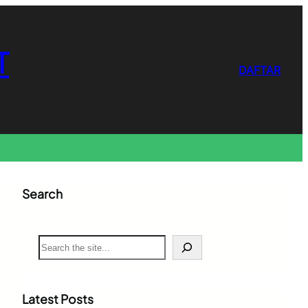
T
DAFTAR
Search
S
e
a
r
c
Latest Posts