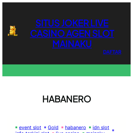
Lewati
ke
konten
SITUS JOKER LIVE
CASINO AGEN SLOT
MAINAKU
DAFTAR
HABANERO
event slot
Gold
habanero
idn slot