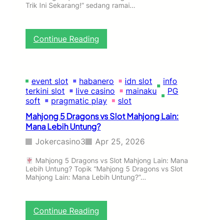
r
l
Trik Ini Sekarang!” sedang ramai…
a
i
M
n
a
e
:
Continue Reading
i
:
A
n
G
u
d
a
t
a
m
o
n
event slot
habanero
idn slot
info
e
M
T
terkini slot
live casino
mainaku
PG
P
e
i
soft
pragmatic play
slot
o
n
p
p
Mahjong 5 Dragons vs Slot Mahjong Lain:
a
s
u
Mana Lebih Untung?
n
M
l
g
e
e
Jokercasino3
Apr 25, 2026
d
n
r
i
a
d
Mahjong 5 Dragons vs Slot Mahjong Lain: Mana
G
n
Lebih Untung? Topik “Mahjong 5 Dragons vs Slot
a
r
g
Mahjong Lain: Mana Lebih Untung?”…
n
e
M
S
a
u
t
t
d
r
:
Continue Reading
G
a
a