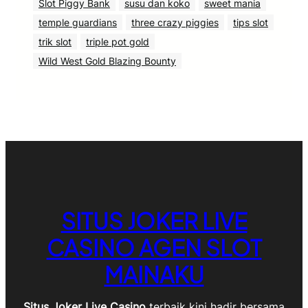
Slot Piggy Bank
susu dan koko
sweet mania
temple guardians
three crazy piggies
tips slot
trik slot
triple pot gold
Wild West Gold Blazing Bounty
SITUS JOKER LIVE
CASINO AGEN SLOT
MAINAKU
Situs Joker Live Casino
terbaik kini hadir bersama