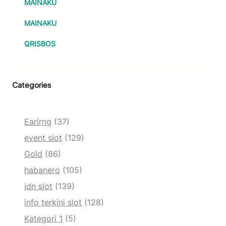
MAINAKU
MAINAKU
QRISBOS
Categories
Earirng
(37)
event slot
(129)
Gold
(86)
habanero
(105)
idn slot
(139)
info terkini slot
(128)
Kategori 1
(5)