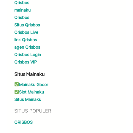
Qrisbos
mainaku
Qrisbos
Situs Qrisbos
Qrisbos Live
link Qrisbos
agen Qrisbos
Qrisbos Login
Qrisbos VIP
Situs Mainaku
Mainaku Gacor
Slot Mainaku
Situs Mainaku
SITUS POPULER
QRISBOS