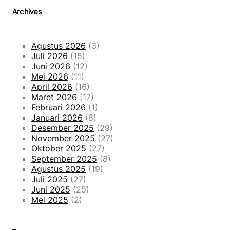
Archives
Agustus 2026
(3)
Juli 2026
(15)
Juni 2026
(12)
Mei 2026
(11)
April 2026
(16)
Maret 2026
(17)
Februari 2026
(1)
Januari 2026
(8)
Desember 2025
(29)
November 2025
(27)
Oktober 2025
(27)
September 2025
(8)
Agustus 2025
(19)
Juli 2025
(27)
Juni 2025
(25)
Mei 2025
(2)