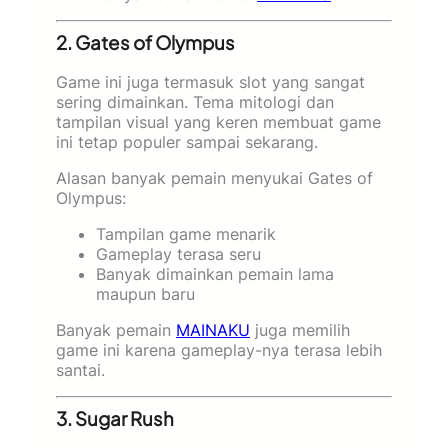
2.
Gates of Olympus
Game ini juga termasuk slot yang sangat
sering dimainkan. Tema mitologi dan
tampilan visual yang keren membuat game
ini tetap populer sampai sekarang.
Alasan banyak pemain menyukai Gates of
Olympus:
Tampilan game menarik
Gameplay terasa seru
Banyak dimainkan pemain lama
maupun baru
Banyak pemain
MAINAKU
juga memilih
game ini karena gameplay-nya terasa lebih
santai.
3.
Sugar Rush