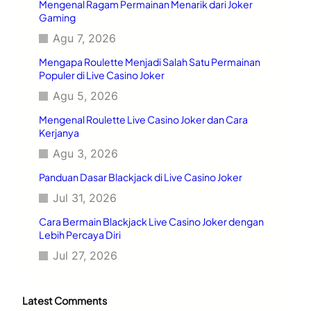
Mengenal Ragam Permainan Menarik dari Joker
Gaming
Agu 7, 2026
Mengapa Roulette Menjadi Salah Satu Permainan
Populer di Live Casino Joker
Agu 5, 2026
Mengenal Roulette Live Casino Joker dan Cara
Kerjanya
Agu 3, 2026
Panduan Dasar Blackjack di Live Casino Joker
Jul 31, 2026
Cara Bermain Blackjack Live Casino Joker dengan
Lebih Percaya Diri
Jul 27, 2026
Latest Comments