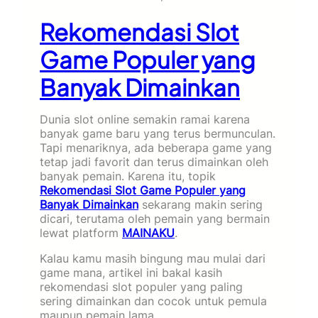
Rekomendasi Slot
Game Populer yang
Banyak Dimainkan
Dunia slot online semakin ramai karena
banyak game baru yang terus bermunculan.
Tapi menariknya, ada beberapa game yang
tetap jadi favorit dan terus dimainkan oleh
banyak pemain. Karena itu, topik
Rekomendasi Slot Game Populer yang
Banyak Dimainkan
sekarang makin sering
dicari, terutama oleh pemain yang bermain
lewat platform
MAINAKU
.
Kalau kamu masih bingung mau mulai dari
game mana, artikel ini bakal kasih
rekomendasi slot populer yang paling
sering dimainkan dan cocok untuk pemula
maupun pemain lama.