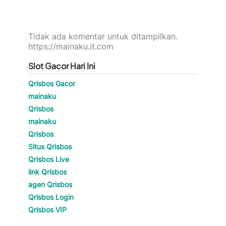
Tidak ada komentar untuk ditampilkan.
https://mainaku.it.com
Slot Gacor Hari Ini
Qrisbos Gacor
mainaku
Qrisbos
mainaku
Qrisbos
Situs Qrisbos
Qrisbos Live
link Qrisbos
agen Qrisbos
Qrisbos Login
Qrisbos VIP