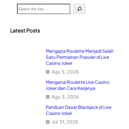
S
e
a
r
c
Latest Posts
h
Mengapa Roulette Menjadi Salah
Satu Permainan Populer di Live
Casino Joker
Agu 5, 2026
Mengenal Roulette Live Casino
Joker dan Cara Kerjanya
Agu 3, 2026
Panduan Dasar Blackjack di Live
Casino Joker
Jul 31, 2026