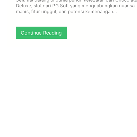
Deluxe, slot dari PG Soft yang menggabungkan nuansa
manis, fitur unggul, dan potensi kemenangan…
:
Continue Reading
C
h
o
c
o
l
a
t
e
D
e
l
u
x
e
P