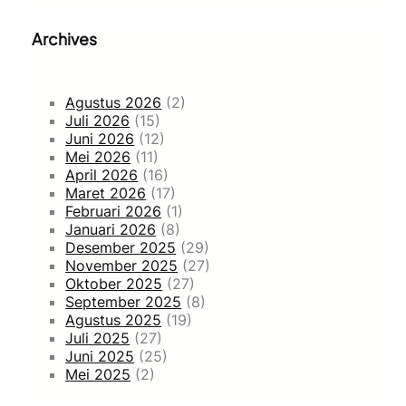
Archives
Agustus 2026
(2)
Juli 2026
(15)
Juni 2026
(12)
Mei 2026
(11)
April 2026
(16)
Maret 2026
(17)
Februari 2026
(1)
Januari 2026
(8)
Desember 2025
(29)
November 2025
(27)
Oktober 2025
(27)
September 2025
(8)
Agustus 2025
(19)
Juli 2025
(27)
Juni 2025
(25)
Mei 2025
(2)