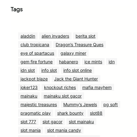
Tags
aladdin
alien invaders
berita slot
club tropicana
Dragon’s Treasure Ques
eye of spartacus
galaxy miner
gem fire fortune
habanero
ice mints
idn
idn slot
info slot
info slot online
jackpot blaze
Jack the Giant Hunter
joker123
knockout riches
mafia mayhem
mainaku
mainaku slot gacor
majestic treasures
Mummy’s Jewels
pg soft
pragmatic play
shark bounty
slot88
slot 777
slot gacor
slot mainaku
slot mania
slot mania candy