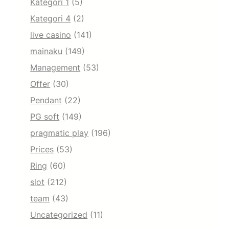
Kategori 1
(5)
Kategori 4
(2)
live casino
(141)
mainaku
(149)
Management
(53)
Offer
(30)
Pendant
(22)
PG soft
(149)
pragmatic play
(196)
Prices
(53)
Ring
(60)
slot
(212)
team
(43)
Uncategorized
(11)