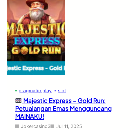
pragmatic play
slot
Majestic Express – Gold Run:
Petualangan Emas Mengguncang
MAINAKU!
Jokercasino3
Jul 11, 2025