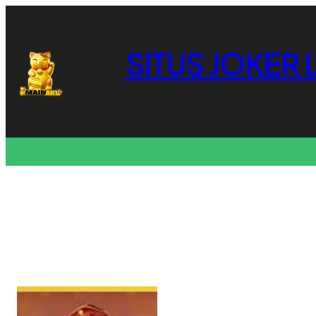
Lewati
ke
konten
SITUS JOKER 