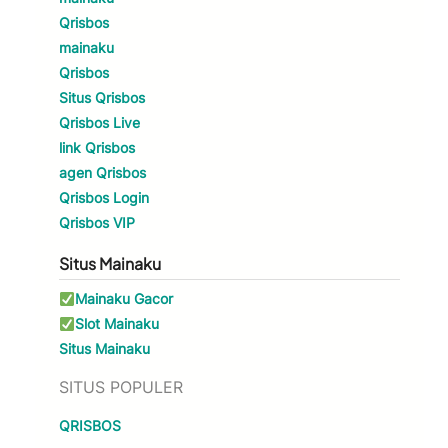
Qrisbos
mainaku
Qrisbos
Situs Qrisbos
Qrisbos Live
link Qrisbos
agen Qrisbos
Qrisbos Login
Qrisbos VIP
Situs Mainaku
Mainaku Gacor
Slot Mainaku
Situs Mainaku
SITUS POPULER
QRISBOS