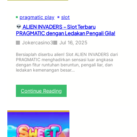
u
d
e
i
pragmatic play
slot
s
r
t
d
ALIEN INVADERS – Slot Terbaru
:
i
PRAGMATIC dengan Ledakan Pengali Gila!
P
M
e
A
Jokercasino3
Jul 16, 2025
t
I
u
N
Bersiaplah diserbu alien! Slot ALIEN INVADERS dari
PRAGMATIC menghadirkan sensasi luar angkasa
a
A
dengan fitur runtuhan beruntun, pengali liar, dan
l
K
ledakan kemenangan besar…
a
U
n
!
g
:
a
Continue Reading
n
A
S
L
l
I
o
E
t
N
E
I
p