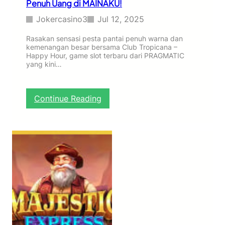
Penuh Uang di MAINAKU!
d
a
Jokercasino3
Jul 12, 2025
k
k
Rasakan sensasi pesta pantai penuh warna dan
kemenangan besar bersama Club Tropicana –
a
Happy Hour, game slot terbaru dari PRAGMATIC
n
yang kini…
K
e
b
:
e
Continue Reading
r
C
u
l
n
u
t
b
u
T
n
r
g
o
a
p
n
i
d
c
i
a
M