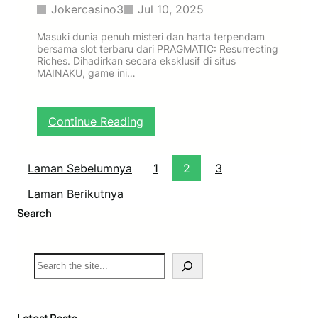
:
Jokercasino3
Jul 10, 2025
P
e
Masuki dunia penuh misteri dan harta terpendam
bersama slot terbaru dari PRAGMATIC: Resurrecting
t
Riches. Dihadirkan secara eksklusif di situs
u
MAINAKU, game ini…
a
l
a
:
n
Continue Reading
g
R
a
e
n
Laman Sebelumnya
1
2
3
s
E
u
m
Laman Berikutnya
r
a
Search
r
s
e
M
c
e
S
t
n
e
i
g
a
n
g
r
g
u
c
Latest Posts