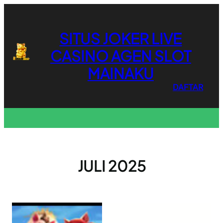
Lewati
ke
konten
SITUS JOKER LIVE
CASINO AGEN SLOT
MAINAKU
DAFTAR
JULI 2025