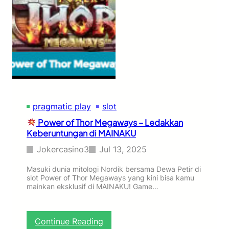
A
T
T
Y
I
–
C
S
d
l
i
o
M
t
A
L
I
a
N
u
A
pragmatic play
slot
t
K
a
Power of Thor Megaways – Ledakkan
U
n
Keberuntungan di MAINAKU
!
H
a
Jokercasino3
Jul 13, 2025
d
i
Masuki dunia mitologi Nordik bersama Dewa Petir di
slot Power of Thor Megaways yang kini bisa kamu
a
mainkan eksklusif di MAINAKU! Game…
h
d
a
r
:
Continue Reading