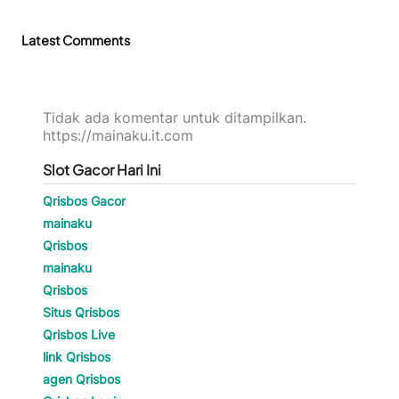
B
e
Latest Comments
r
h
a
d
Tidak ada komentar untuk ditampilkan.
i
https://mainaku.it.com
a
h
Slot Gacor Hari Ini
B
e
Qrisbos Gacor
s
mainaku
a
r
Qrisbos
d
mainaku
i
Qrisbos
M
Situs Qrisbos
A
I
Qrisbos Live
N
link Qrisbos
A
agen Qrisbos
K