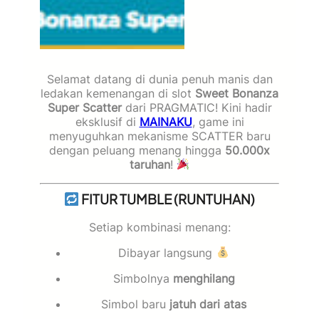
Selamat datang di dunia penuh manis dan
ledakan kemenangan di slot
Sweet Bonanza
Super Scatter
dari PRAGMATIC! Kini hadir
eksklusif di
MAINAKU
, game ini
menyuguhkan mekanisme SCATTER baru
dengan peluang menang hingga
50.000x
taruhan
!
FITUR TUMBLE (RUNTUHAN)
Setiap kombinasi menang:
Dibayar langsung
Simbolnya
menghilang
Simbol baru
jatuh dari atas