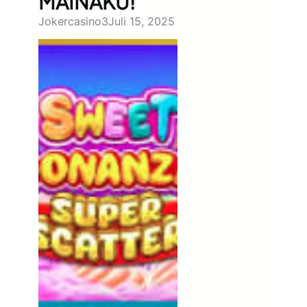
MAINAKU!
Jokercasino3
Juli 15, 2025