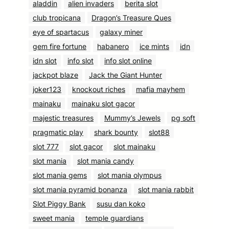
aladdin
alien invaders
berita slot
club tropicana
Dragon’s Treasure Ques
eye of spartacus
galaxy miner
gem fire fortune
habanero
ice mints
idn
idn slot
info slot
info slot online
jackpot blaze
Jack the Giant Hunter
joker123
knockout riches
mafia mayhem
mainaku
mainaku slot gacor
majestic treasures
Mummy’s Jewels
pg soft
pragmatic play
shark bounty
slot88
slot 777
slot gacor
slot mainaku
slot mania
slot mania candy
slot mania gems
slot mania olympus
slot mania pyramid bonanza
slot mania rabbit
Slot Piggy Bank
susu dan koko
sweet mania
temple guardians