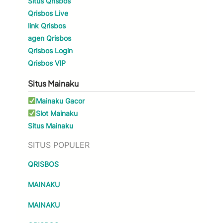
Situs Qrisbos
Qrisbos Live
link Qrisbos
agen Qrisbos
Qrisbos Login
Qrisbos VIP
Situs Mainaku
Mainaku Gacor
Slot Mainaku
Situs Mainaku
SITUS POPULER
QRISBOS
MAINAKU
MAINAKU