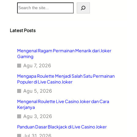
S
e
a
r
c
Latest Posts
h
Mengenal Ragam Permainan Menarik dari Joker
Gaming
Agu 7, 2026
Mengapa Roulette Menjadi Salah Satu Permainan
Populer di Live Casino Joker
Agu 5, 2026
Mengenal Roulette Live Casino Joker dan Cara
Kerjanya
Agu 3, 2026
Panduan Dasar Blackjack di Live Casino Joker
Jul 31, 2026