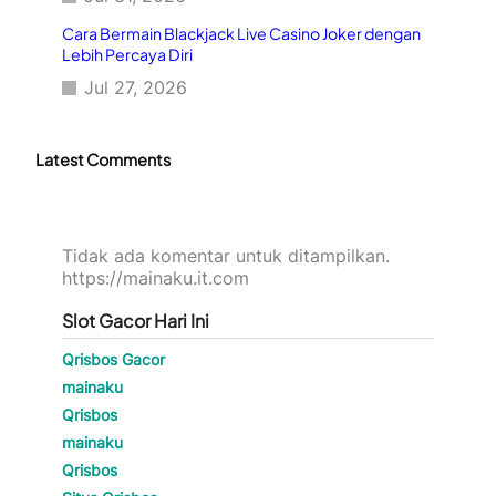
Cara Bermain Blackjack Live Casino Joker dengan
Lebih Percaya Diri
Jul 27, 2026
Latest Comments
Tidak ada komentar untuk ditampilkan.
https://mainaku.it.com
Slot Gacor Hari Ini
Qrisbos Gacor
mainaku
Qrisbos
mainaku
Qrisbos