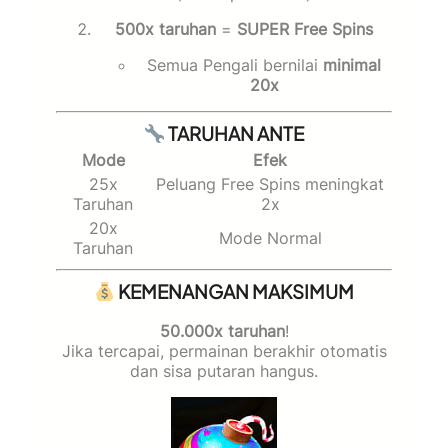
500x taruhan
=
SUPER Free Spins
Semua Pengali bernilai
minimal
20x
TARUHAN ANTE
Mode
Efek
25x
Peluang Free Spins meningkat
Taruhan
2x
20x
Mode Normal
Taruhan
KEMENANGAN MAKSIMUM
50.000x taruhan
!
Jika tercapai, permainan berakhir otomatis
dan sisa putaran hangus.