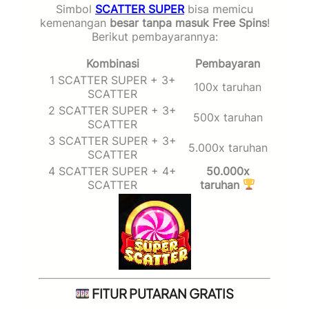
Simbol
SCATTER SUPER
bisa memicu
kemenangan
besar tanpa masuk Free Spins
!
Berikut pembayarannya:
Kombinasi
Pembayaran
1 SCATTER SUPER + 3+
100x taruhan
SCATTER
2 SCATTER SUPER + 3+
500x taruhan
SCATTER
3 SCATTER SUPER + 3+
5.000x taruhan
SCATTER
4 SCATTER SUPER + 4+
50.000x
SCATTER
taruhan
FITUR PUTARAN GRATIS