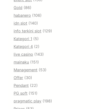
Gold
(86)
habanero
(106)
idn slot
(140)
info terkini slot
(129)
Kategori 1
(5)
Kategori 4
(2)
live casino
(143)
mainaku
(151)
Management
(53)
Offer
(30)
Pendant
(22)
PG soft
(151)
pragmatic play
(198)
Prices
(53)