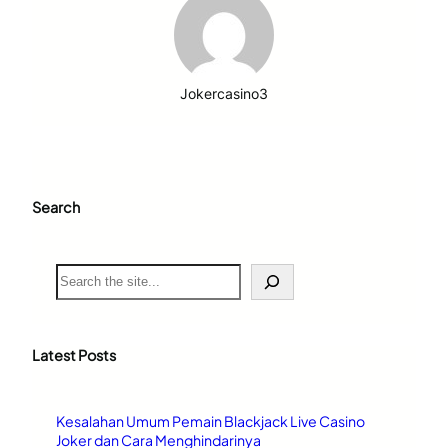
Jokercasino3
Search
S
e
a
r
c
Latest Posts
h
Kesalahan Umum Pemain Blackjack Live Casino
Joker dan Cara Menghindarinya