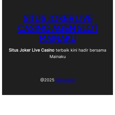
SITUS JOKER LIVE
CASINO AGEN SLOT
MAINAKU
Situs Joker Live Casino
terbaik kini hadir bersama
Mainaku
@2025
MAINAKU