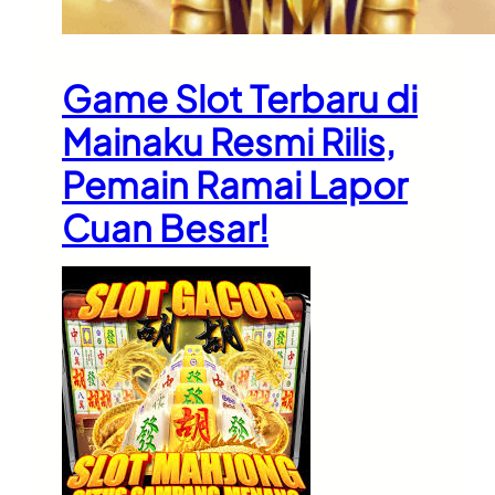
Game Slot Terbaru di
Mainaku Resmi Rilis,
Pemain Ramai Lapor
Cuan Besar!