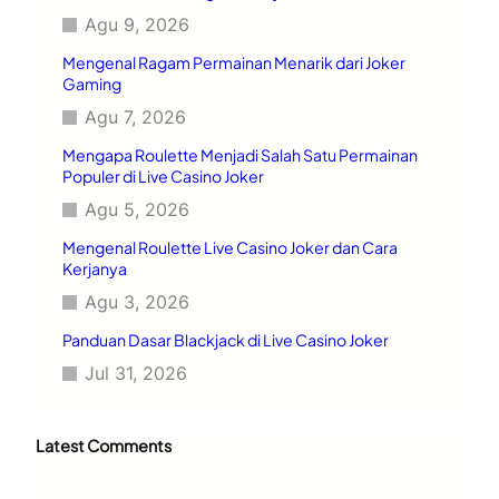
Agu 9, 2026
Mengenal Ragam Permainan Menarik dari Joker
Gaming
Agu 7, 2026
Mengapa Roulette Menjadi Salah Satu Permainan
Populer di Live Casino Joker
Agu 5, 2026
Mengenal Roulette Live Casino Joker dan Cara
Kerjanya
Agu 3, 2026
Panduan Dasar Blackjack di Live Casino Joker
Jul 31, 2026
Latest Comments