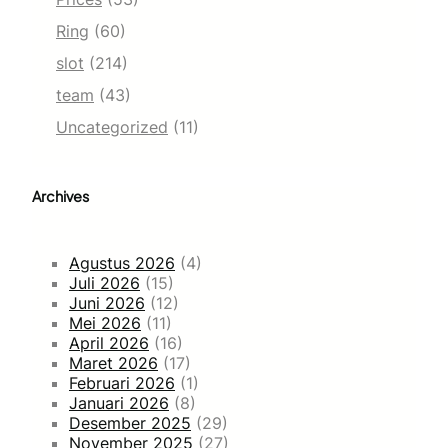
Ring
(60)
slot
(214)
team
(43)
Uncategorized
(11)
Archives
Agustus 2026
(4)
Juli 2026
(15)
Juni 2026
(12)
Mei 2026
(11)
April 2026
(16)
Maret 2026
(17)
Februari 2026
(1)
Januari 2026
(8)
Desember 2025
(29)
November 2025
(27)