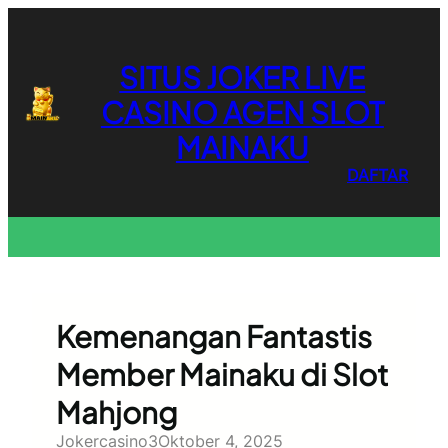
Lewati
ke
konten
SITUS JOKER LIVE
CASINO AGEN SLOT
MAINAKU
DAFTAR
Kemenangan Fantastis
Member Mainaku di Slot
Mahjong
Jokercasino3
Oktober 4, 2025