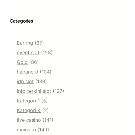
Categories
Earirng
(37)
event slot
(128)
Gold
(86)
habanero
(104)
idn slot
(138)
info terkini slot
(127)
Kategori 1
(5)
Kategori 4
(2)
live casino
(141)
mainaku
(149)