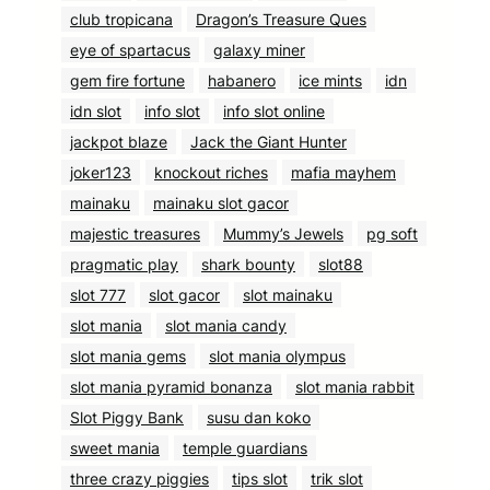
club tropicana
Dragon’s Treasure Ques
eye of spartacus
galaxy miner
gem fire fortune
habanero
ice mints
idn
idn slot
info slot
info slot online
jackpot blaze
Jack the Giant Hunter
joker123
knockout riches
mafia mayhem
mainaku
mainaku slot gacor
majestic treasures
Mummy’s Jewels
pg soft
pragmatic play
shark bounty
slot88
slot 777
slot gacor
slot mainaku
slot mania
slot mania candy
slot mania gems
slot mania olympus
slot mania pyramid bonanza
slot mania rabbit
Slot Piggy Bank
susu dan koko
sweet mania
temple guardians
three crazy piggies
tips slot
trik slot