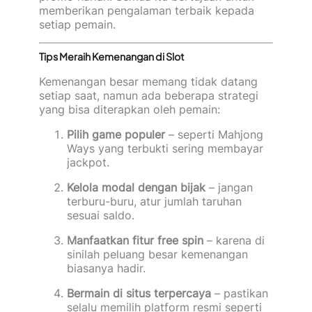
memberikan pengalaman terbaik kepada
setiap pemain.
Tips Meraih Kemenangan di Slot
Kemenangan besar memang tidak datang
setiap saat, namun ada beberapa strategi
yang bisa diterapkan oleh pemain:
Pilih game populer
– seperti Mahjong
Ways yang terbukti sering membayar
jackpot.
Kelola modal dengan bijak
– jangan
terburu-buru, atur jumlah taruhan
sesuai saldo.
Manfaatkan fitur free spin
– karena di
sinilah peluang besar kemenangan
biasanya hadir.
Bermain di situs terpercaya
– pastikan
selalu memilih platform resmi seperti