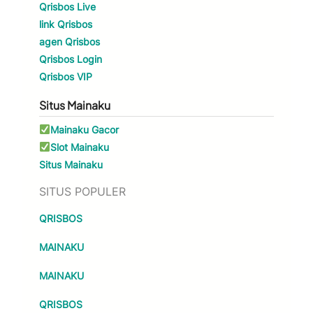
Qrisbos Live
link Qrisbos
agen Qrisbos
Qrisbos Login
Qrisbos VIP
Situs Mainaku
Mainaku Gacor
Slot Mainaku
Situs Mainaku
SITUS POPULER
QRISBOS
MAINAKU
MAINAKU
QRISBOS