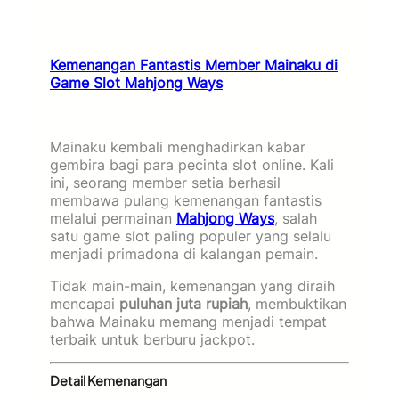
Kemenangan Fantastis Member Mainaku di
Game Slot Mahjong Ways
Mainaku kembali menghadirkan kabar
gembira bagi para pecinta slot online. Kali
ini, seorang member setia berhasil
membawa pulang kemenangan fantastis
melalui permainan
Mahjong Ways
, salah
satu game slot paling populer yang selalu
menjadi primadona di kalangan pemain.
Tidak main-main, kemenangan yang diraih
mencapai
puluhan juta rupiah
, membuktikan
bahwa Mainaku memang menjadi tempat
terbaik untuk berburu jackpot.
Detail Kemenangan