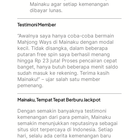
Mainaku agar setiap kemenangan
dibayar lunas.
Testimoni Member
“Awalnya saya hanya coba-coba bermain
Mahjong Ways di Mainaku dengan modal
kecil. Tidak disangka, dalam beberapa
putaran free spin saya berhasil menang
hingga Rp 23 juta! Proses pencairan cepat
banget, hanya butuh beberapa menit saldo
sudah masuk ke rekening. Terima kasih
Mainaku!” – ujar salah satu member
pemenang.
Mainaku, Tempat Tepat Berburu Jackpot
Dengan semakin banyaknya testimoni
kemenangan dari para pemain, Mainaku
semakin menunjukkan reputasinya sebagai
situs slot terpercaya di Indonesia. Setiap
hari, selalu ada cerita kemenangan baru