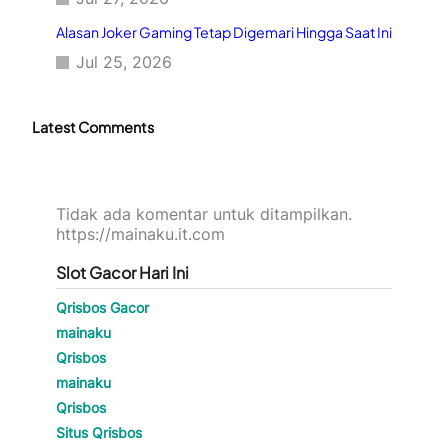
Alasan Joker Gaming Tetap Digemari Hingga Saat Ini
Jul 25, 2026
Latest Comments
Tidak ada komentar untuk ditampilkan.
https://mainaku.it.com
Slot Gacor Hari Ini
Qrisbos Gacor
mainaku
Qrisbos
mainaku
Qrisbos
Situs Qrisbos