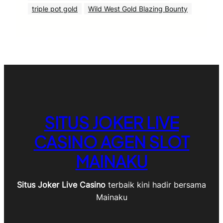
triple pot gold
Wild West Gold Blazing Bounty
SITUS JOKER LIVE
CASINO AGEN SLOT
MAINAKU
Situs Joker Live Casino
terbaik kini hadir bersama
Mainaku