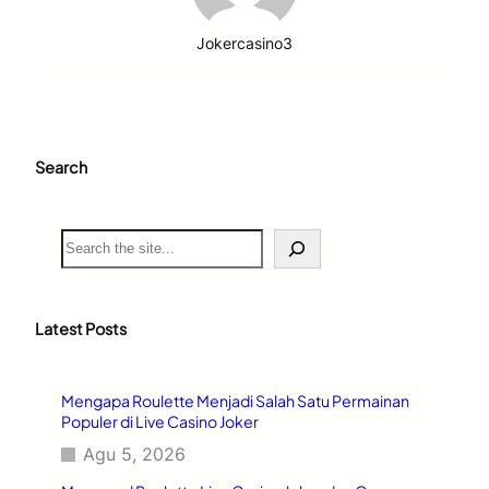
Jokercasino3
Search
S
e
a
r
c
Latest Posts
h
Mengapa Roulette Menjadi Salah Satu Permainan
Populer di Live Casino Joker
Agu 5, 2026