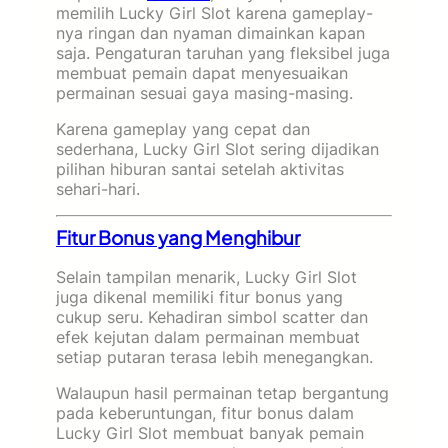
memilih Lucky Girl Slot karena gameplay-
nya ringan dan nyaman dimainkan kapan
saja. Pengaturan taruhan yang fleksibel juga
membuat pemain dapat menyesuaikan
permainan sesuai gaya masing-masing.
Karena gameplay yang cepat dan
sederhana, Lucky Girl Slot sering dijadikan
pilihan hiburan santai setelah aktivitas
sehari-hari.
Fitur Bonus yang Menghibur
Selain tampilan menarik, Lucky Girl Slot
juga dikenal memiliki fitur bonus yang
cukup seru. Kehadiran simbol scatter dan
efek kejutan dalam permainan membuat
setiap putaran terasa lebih menegangkan.
Walaupun hasil permainan tetap bergantung
pada keberuntungan, fitur bonus dalam
Lucky Girl Slot membuat banyak pemain