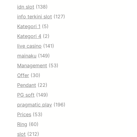
idn slot
(138)
info terkini slot
(127)
Kategori 1
(5)
Kategori 4
(2)
live casino
(141)
mainaku
(149)
Management
(53)
Offer
(30)
Pendant
(22)
PG soft
(149)
pragmatic play
(196)
Prices
(53)
Ring
(60)
slot
(212)