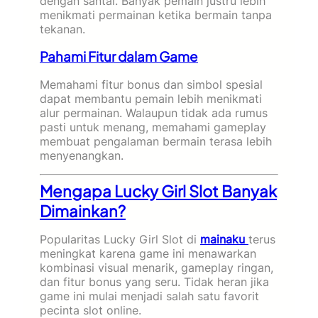
dengan santai. Banyak pemain justru lebih
menikmati permainan ketika bermain tanpa
tekanan.
Pahami Fitur dalam Game
Memahami fitur bonus dan simbol spesial
dapat membantu pemain lebih menikmati
alur permainan. Walaupun tidak ada rumus
pasti untuk menang, memahami gameplay
membuat pengalaman bermain terasa lebih
menyenangkan.
Mengapa Lucky Girl Slot Banyak
Dimainkan?
Popularitas Lucky Girl Slot di
mainaku
terus
meningkat karena game ini menawarkan
kombinasi visual menarik, gameplay ringan,
dan fitur bonus yang seru. Tidak heran jika
game ini mulai menjadi salah satu favorit
pecinta slot online.