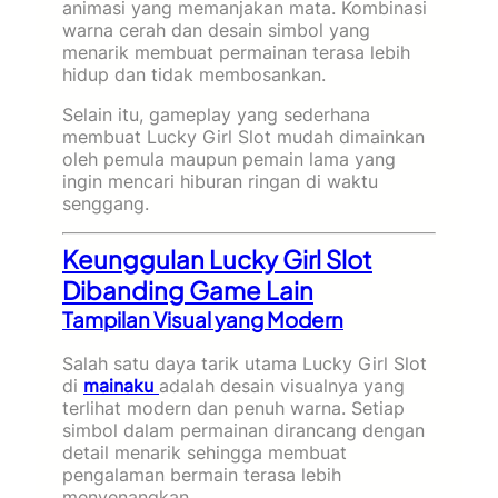
animasi yang memanjakan mata. Kombinasi
warna cerah dan desain simbol yang
menarik membuat permainan terasa lebih
hidup dan tidak membosankan.
Selain itu, gameplay yang sederhana
membuat Lucky Girl Slot mudah dimainkan
oleh pemula maupun pemain lama yang
ingin mencari hiburan ringan di waktu
senggang.
Keunggulan Lucky Girl Slot
Dibanding Game Lain
Tampilan Visual yang Modern
Salah satu daya tarik utama Lucky Girl Slot
di
mainaku
adalah desain visualnya yang
terlihat modern dan penuh warna. Setiap
simbol dalam permainan dirancang dengan
detail menarik sehingga membuat
pengalaman bermain terasa lebih
menyenangkan.