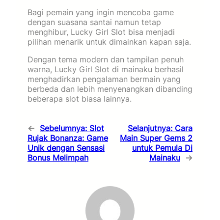
Bagi pemain yang ingin mencoba game
dengan suasana santai namun tetap
menghibur, Lucky Girl Slot bisa menjadi
pilihan menarik untuk dimainkan kapan saja.
Dengan tema modern dan tampilan penuh
warna, Lucky Girl Slot di mainaku berhasil
menghadirkan pengalaman bermain yang
berbeda dan lebih menyenangkan dibanding
beberapa slot biasa lainnya.
←
Sebelumnya:
Slot
Selanjutnya:
Cara
Rujak Bonanza: Game
Main Super Gems 2
Unik dengan Sensasi
untuk Pemula Di
Bonus Melimpah
Mainaku
→