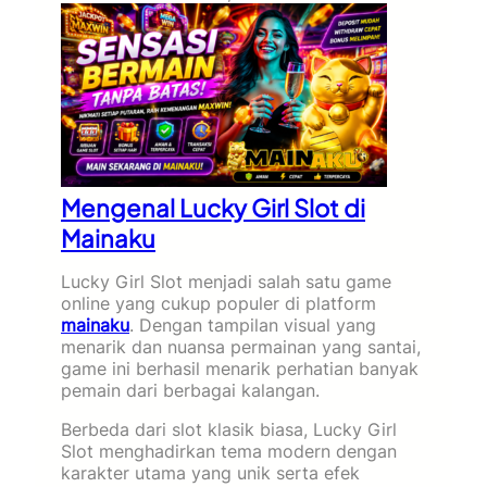
Mengenal Lucky Girl Slot di
Mainaku
Lucky Girl Slot menjadi salah satu game
online yang cukup populer di platform
mainaku
. Dengan tampilan visual yang
menarik dan nuansa permainan yang santai,
game ini berhasil menarik perhatian banyak
pemain dari berbagai kalangan.
Berbeda dari slot klasik biasa, Lucky Girl
Slot menghadirkan tema modern dengan
karakter utama yang unik serta efek