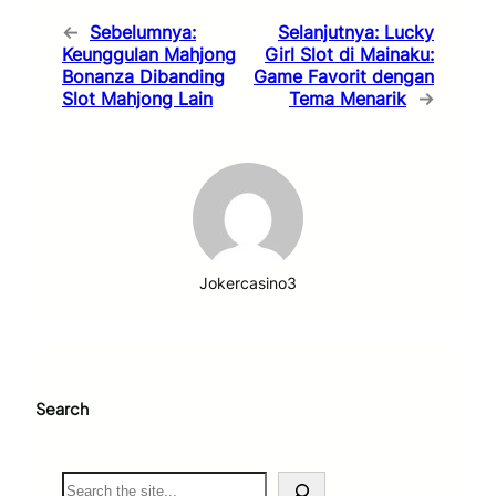
←
Sebelumnya:
Selanjutnya:
Lucky
Keunggulan Mahjong
Girl Slot di Mainaku:
Bonanza Dibanding
Game Favorit dengan
Slot Mahjong Lain
Tema Menarik
→
Jokercasino3
Search
S