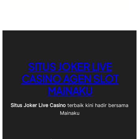
SITUS JOKER LIVE
CASINO AGEN SLOT
MAINAKU
Situs Joker Live Casino
terbaik kini hadir bersama
Mainaku