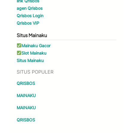
link Qrisbos
agen Qrisbos
Qrisbos Login
Qrisbos VIP
Situs Mainaku
Mainaku Gacor
Slot Mainaku
Situs Mainaku
SITUS POPULER
QRISBOS
MAINAKU
MAINAKU
QRISBOS