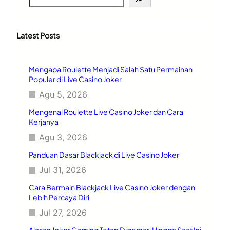
e
a
r
c
Latest Posts
h
Mengapa Roulette Menjadi Salah Satu Permainan
Populer di Live Casino Joker
Agu 5, 2026
Mengenal Roulette Live Casino Joker dan Cara
Kerjanya
Agu 3, 2026
Panduan Dasar Blackjack di Live Casino Joker
Jul 31, 2026
Cara Bermain Blackjack Live Casino Joker dengan
Lebih Percaya Diri
Jul 27, 2026
Alasan Joker Gaming Tetap Digemari Hingga Saat Ini