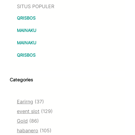
SITUS POPULER
QRISBOS
MAINAKU
MAINAKU
QRISBOS
Categories
Earirng
(37)
event slot
(129)
Gold
(86)
habanero
(105)