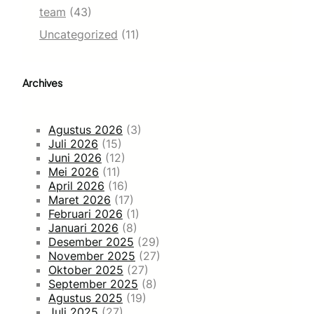
team
(43)
Uncategorized
(11)
Archives
Agustus 2026
(3)
Juli 2026
(15)
Juni 2026
(12)
Mei 2026
(11)
April 2026
(16)
Maret 2026
(17)
Februari 2026
(1)
Januari 2026
(8)
Desember 2025
(29)
November 2025
(27)
Oktober 2025
(27)
September 2025
(8)
Agustus 2025
(19)
Juli 2025
(27)