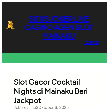
Lewati
ke
konten
SITUS JOKER LIVE
CASINO AGEN SLOT
MAINAKU
DAFTAR
Slot Gacor Cocktail
Nights di Mainaku Beri
Jackpot
Jokercasino3
Oktober 6, 2025