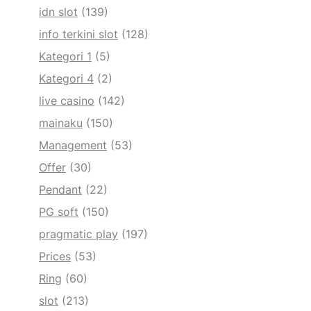
idn slot
(139)
info terkini slot
(128)
Kategori 1
(5)
Kategori 4
(2)
live casino
(142)
mainaku
(150)
Management
(53)
Offer
(30)
Pendant
(22)
PG soft
(150)
pragmatic play
(197)
Prices
(53)
Ring
(60)
slot
(213)