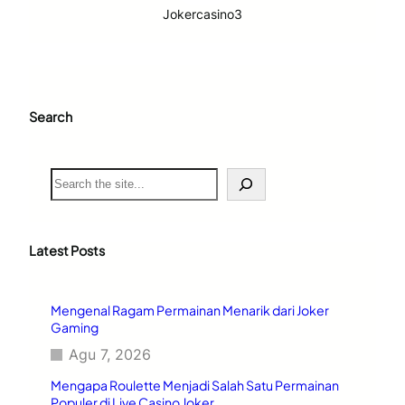
Jokercasino3
Search
S
e
a
r
c
Latest Posts
h
Mengenal Ragam Permainan Menarik dari Joker
Gaming
Agu 7, 2026
Mengapa Roulette Menjadi Salah Satu Permainan
Populer di Live Casino Joker