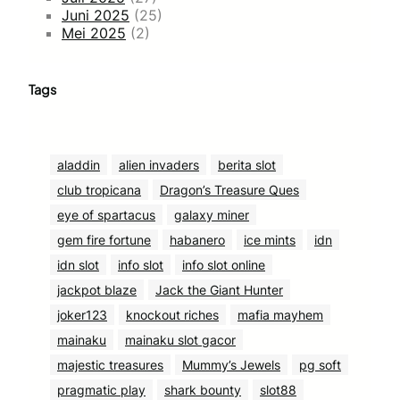
Juni 2025
(25)
Mei 2025
(2)
Tags
aladdin
alien invaders
berita slot
club tropicana
Dragon’s Treasure Ques
eye of spartacus
galaxy miner
gem fire fortune
habanero
ice mints
idn
idn slot
info slot
info slot online
jackpot blaze
Jack the Giant Hunter
joker123
knockout riches
mafia mayhem
mainaku
mainaku slot gacor
majestic treasures
Mummy’s Jewels
pg soft
pragmatic play
shark bounty
slot88