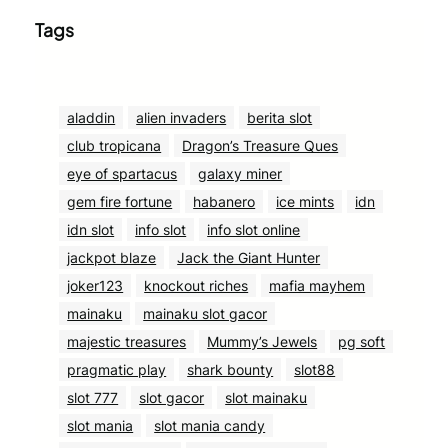
Tags
aladdin
alien invaders
berita slot
club tropicana
Dragon’s Treasure Ques
eye of spartacus
galaxy miner
gem fire fortune
habanero
ice mints
idn
idn slot
info slot
info slot online
jackpot blaze
Jack the Giant Hunter
joker123
knockout riches
mafia mayhem
mainaku
mainaku slot gacor
majestic treasures
Mummy’s Jewels
pg soft
pragmatic play
shark bounty
slot88
slot 777
slot gacor
slot mainaku
slot mania
slot mania candy