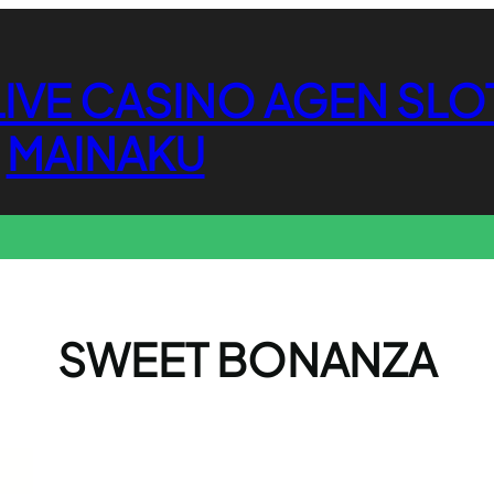
LIVE CASINO AGEN SLO
MAINAKU
SWEET BONANZA