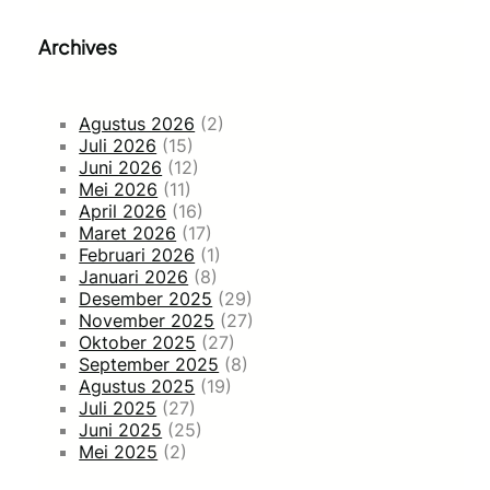
Archives
Agustus 2026
(2)
Juli 2026
(15)
Juni 2026
(12)
Mei 2026
(11)
April 2026
(16)
Maret 2026
(17)
Februari 2026
(1)
Januari 2026
(8)
Desember 2025
(29)
November 2025
(27)
Oktober 2025
(27)
September 2025
(8)
Agustus 2025
(19)
Juli 2025
(27)
Juni 2025
(25)
Mei 2025
(2)