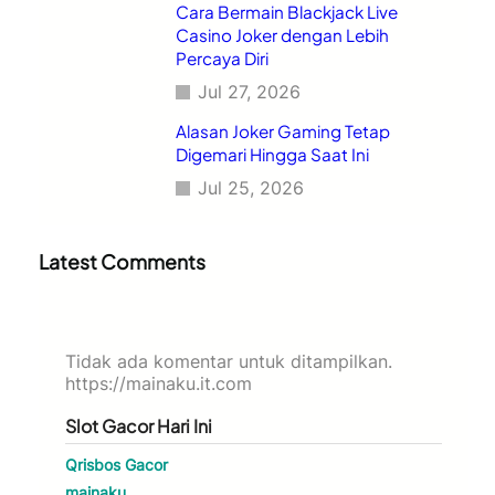
Cara Bermain Blackjack Live
Casino Joker dengan Lebih
Percaya Diri
Jul 27, 2026
Alasan Joker Gaming Tetap
Digemari Hingga Saat Ini
Jul 25, 2026
Latest Comments
Tidak ada komentar untuk ditampilkan.
https://mainaku.it.com
Slot Gacor Hari Ini
Qrisbos Gacor
mainaku