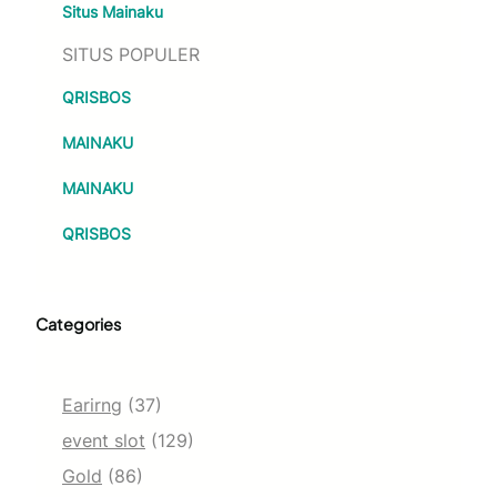
Situs Mainaku
SITUS POPULER
QRISBOS
MAINAKU
MAINAKU
QRISBOS
Categories
Earirng
(37)
event slot
(129)
Gold
(86)