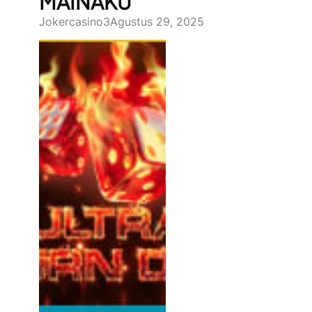
MAINAKU
Jokercasino3
Agustus 29, 2025