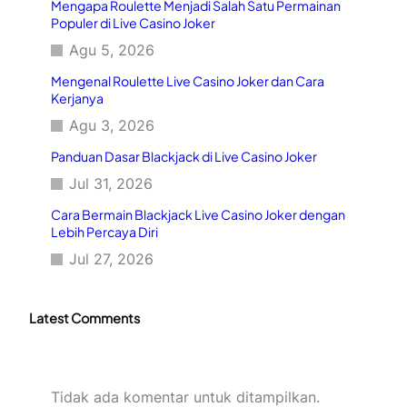
Mengapa Roulette Menjadi Salah Satu Permainan
Populer di Live Casino Joker
Agu 5, 2026
Mengenal Roulette Live Casino Joker dan Cara
Kerjanya
Agu 3, 2026
Panduan Dasar Blackjack di Live Casino Joker
Jul 31, 2026
Cara Bermain Blackjack Live Casino Joker dengan
Lebih Percaya Diri
Jul 27, 2026
Latest Comments
Tidak ada komentar untuk ditampilkan.